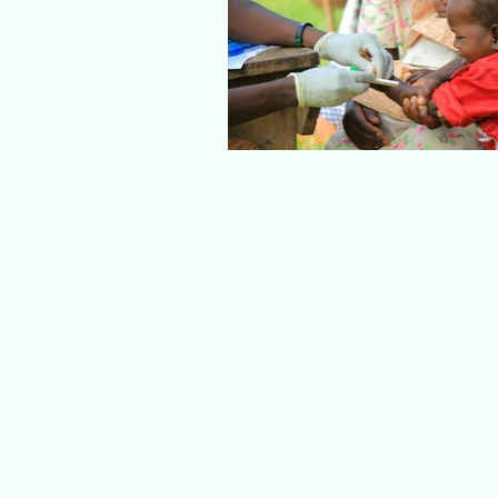
17000+
očkovaných
a odčervených dětí