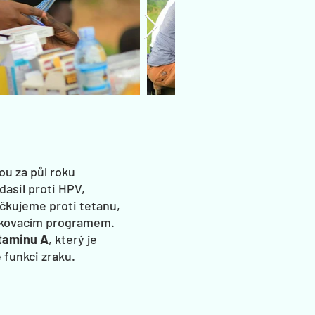
u za půl roku
dasil proti HPV,
očkujeme proti tetanu,
očkovacím programem.
taminu A
, který je
 funkci zraku.