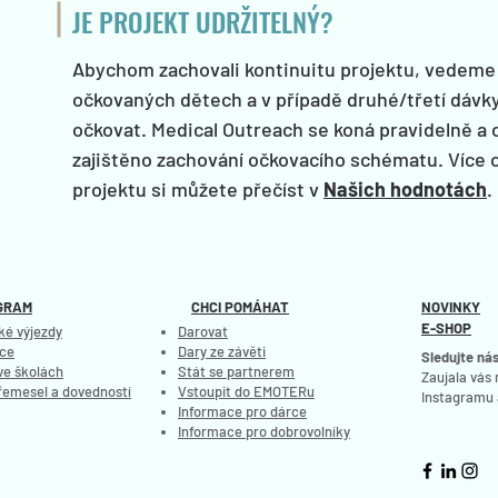
JE PROJEKT UDRŽITELNÝ?
Abychom zachovali kontinuitu projektu, vedeme
očkovaných dětech a v případě druhé/třetí dávky
očkovat. Medical Outreach se koná pravidelně a 
zajištěno zachování očkovacího schématu. Více o
projektu si můžete přečíst v
Našich hodnotách
.
GRAM
CHCI POMÁHAT
NOVINKY
E-SHOP
ké výjezdy
Darovat
ce
Dary ze závěti
Sledujte nás
ve školách
Stát se partnerem
Zaujala vás
řemesel a dovedností
Vstoupit do EMOTERu
Instagramu 
Informace pro dárce
Informace pro dobrovolníky