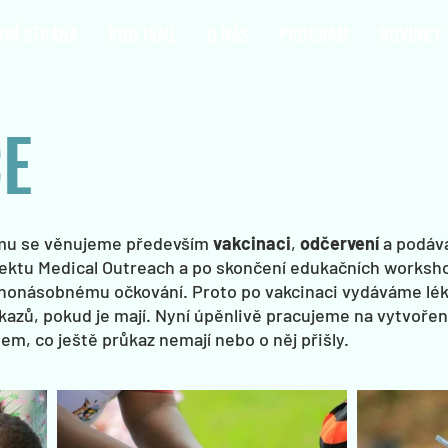
VNÍ STRANA
KDO JSME
O NÁS
PROGRAM
NOVINKY
E
mu se věnujeme především
vakcinaci
,
odčervení
a podáv
ektu Medical Outreach a po skončení edukačních worksh
ohonásobnému očkování. Proto po vakcinaci vydáváme lé
zů, pokud je mají. Nyní úpěnlivě pracujeme na vytvoření
m, co ještě průkaz nemají nebo o něj přišly.