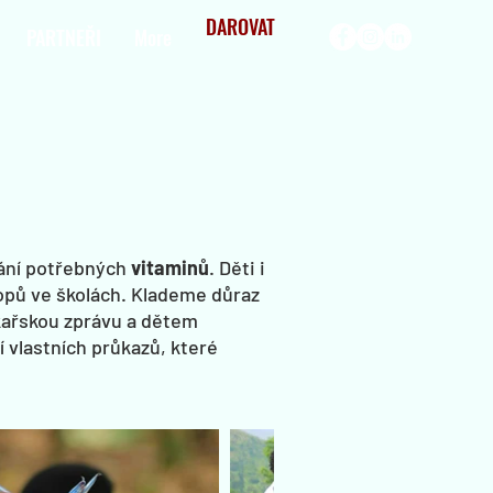
DAROVAT
PARTNEŘI
More
ání potřebných
vitaminů
. Děti
i
opů ve školách. Klademe důraz
kařskou zprávu a dětem
 vlastních průkazů, které