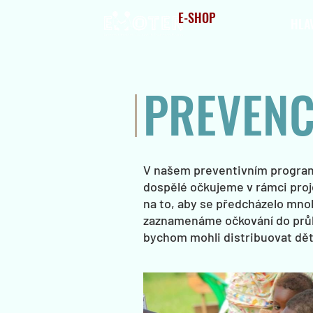
E-SHOP
HLA
PREVENC
V našem preventivním progra
dospělé očkujeme v rámci proj
na to, aby se předcházelo mn
zaznamenáme očkování do průka
bychom mohli distribuovat děte