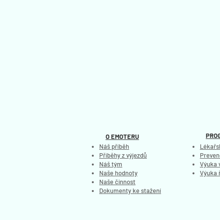
PRO
O EMOTERU
Náš příběh
Lékařs
Příběhy z výjezdů
Preven
Náš tým
Výuka 
Naše hodnoty
Výuka 
Naše činnost
Dokumenty ke stažení