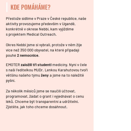
KDE POMÁHÁME?
Přestože sídlíme v Praze v České republice, naše
aktivity provozujeme především
v Ugandě,
konkrétně v okrese Nebbi, kam vyjíždíme
s projektem Medical Outreach.
Okres Nebbi jsme si vybrali, protože v něm žije
více než 350 000 obyvatel, na které připadají
pouhé
2 nemocnice
.
EMOTER
založili tři studenti
medicíny. Nyní v čele
s naší ředitelkou MUDr. Lenkou Karahutovou tvoří
většinu našeho týmu
ženy
a jsme na to náležitě
pyšní.
Za několik měsíců jsme se naučili účtovat,
programovat, žádat o grant i vyjednávat o cenu
léků. Chceme být transparentní a udržitelní.
Zjistěte, jak toho chceme dosáhnout.