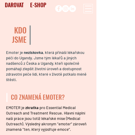
DAROVAT
E-SHOP
KDO
JSME
Emoter je
neziskovka
, která přináší lékařskou
péči do Ugandy. Jsme tým lékařů a jiných
nadšenců z Česka a Ugandy, kteří společně
pomáhají zlepšit životní úroveň a dostupnost
zdravotní péče lidí, které v životě potkalo méně
štěstí.
humanitarian aid, non-governmental
organization,
CO ZNAMENÁ EMOTER?
EMOTER je
zkratka
pro Essential Medical
Outreach and Treatment Rescue. Hlavní náplní
naší práce jsou totiž lékařské mise (Medical
Outreach). Výsledný akronym "
emoter
" zároveň
znamená "
ten, který vyjadřuje emoce
".