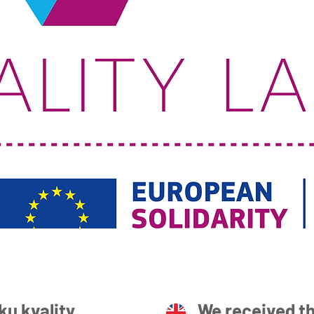
ku kvality
We received th