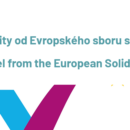
VNÍ STRANA
KDO JSME
O NÁS
PROGRAM
NOVINKY
ity od Evropského sboru s
el from the European Solid