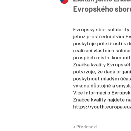
Evropského sboru
Evropský sbor solidarity
jehož prostřednictvím E
poskytuje příležitosti k 
realizaci vlastních solidá
prospěch místní komunit
Značka kvality Evropskéh
potvrzuje, že daná organ
poskytnout mladým účas
výkonu důstojné a smyslu
Více informací o Evropsk
Značce kvality najdete n
https://youth.europa.eu/
< Předchozí