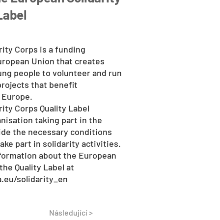
Label
ity Corps is a funding
ropean Union that creates
ung people to volunteer and run
projects that benefit
 Europe.
ity Corps Quality Label
anisation taking part in the
vide the necessary conditions
ke part in solidarity activities.
nformation about the European
the Quality Label at
.eu/solidarity_en
Následující >