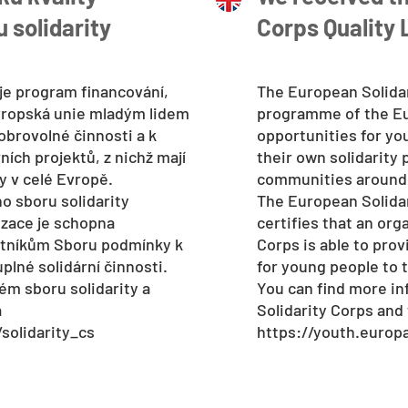
 solidarity
Corps Quality 
 je program financování,
The European Solidar
vropská unie mladým lidem
programme of the Eu
dobrovolné činnosti a k
opportunities for yo
rních projektů, z nichž mají
their own solidarity 
y v celé Evropě.
communities around
o sboru solidarity
The European Solidar
izace je schopna
certifies that an org
tníkům Sboru podmínky k
Corps is able to pro
plné solidární činnosti.
for young people to ta
ém sboru solidarity a
You can find more i
a
Solidarity Corps and 
solidarity_cs
https://youth.europa