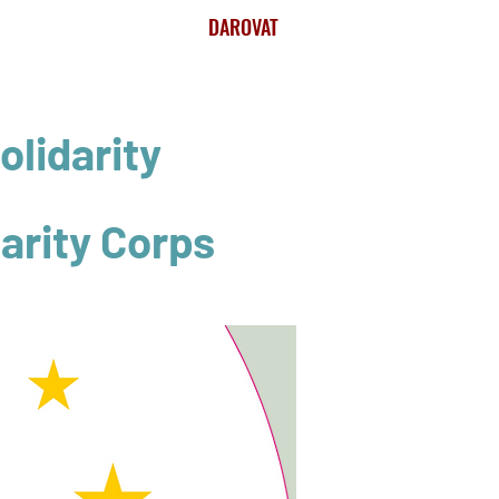
DAROVAT
PARTNEŘI
More
olidarity
arity Corps